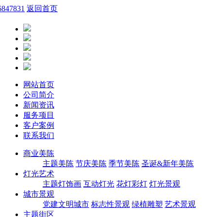
6847831
返回首页
网站首页
公司简介
新闻资讯
服务项目
客户案例
联系我们
商业美陈
主题美陈
节庆美陈
季节美陈
圣诞&新年美陈
灯光艺术
主题灯饰画
互动灯光
花灯彩灯
灯光景观
城市景观
党建文明城市
标志性景观
绿植雕塑
艺术景观
主题街区