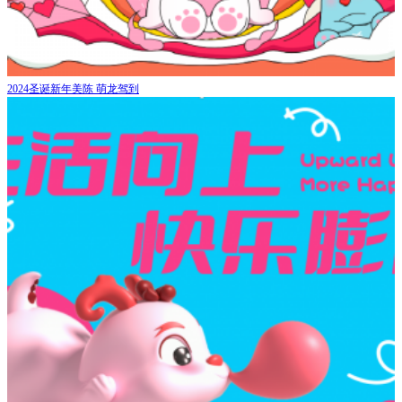
2024圣诞新年美陈 萌龙驾到