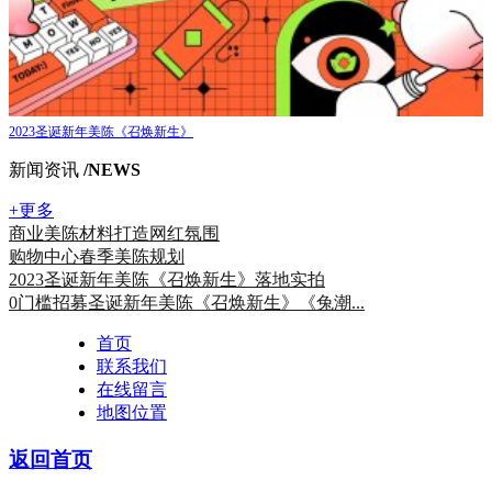
2023圣诞新年美陈《召焕新生》
新闻资讯
/NEWS
+更多
商业美陈材料打造网红氛围
购物中心春季美陈规划
2023圣诞新年美陈《召焕新生》落地实拍
0门槛招募圣诞新年美陈《召焕新生》《兔潮...
首页
联系我们
在线留言
地图位置
返回首页