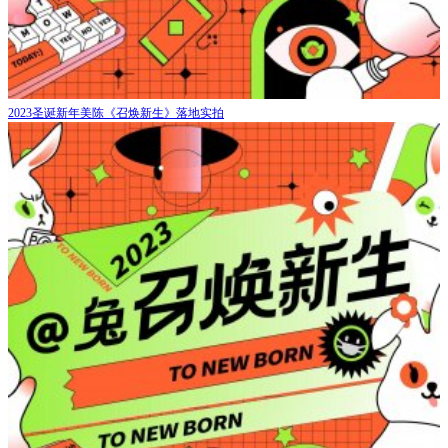
2023圣诞新年美陈《召焕新生》落地实拍