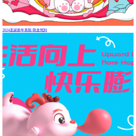
2024圣诞新年美陈 萌龙驾到