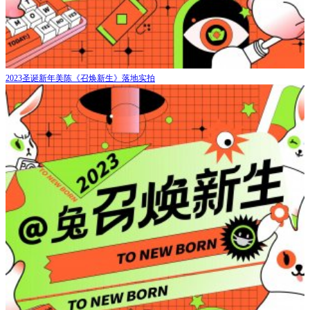
2023圣诞新年美陈《召焕新生》落地实拍