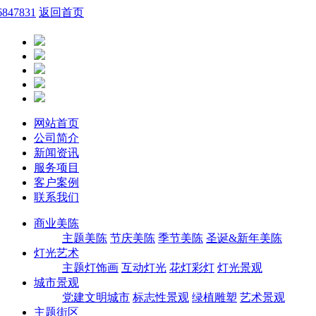
6847831
返回首页
网站首页
公司简介
新闻资讯
服务项目
客户案例
联系我们
商业美陈
主题美陈
节庆美陈
季节美陈
圣诞&新年美陈
灯光艺术
主题灯饰画
互动灯光
花灯彩灯
灯光景观
城市景观
党建文明城市
标志性景观
绿植雕塑
艺术景观
主题街区