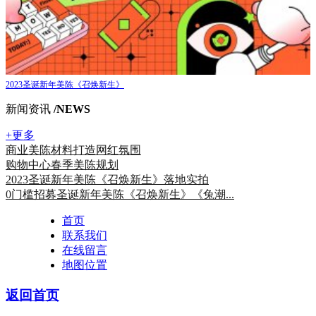
2023圣诞新年美陈《召焕新生》
新闻资讯
/NEWS
+更多
商业美陈材料打造网红氛围
购物中心春季美陈规划
2023圣诞新年美陈《召焕新生》落地实拍
0门槛招募圣诞新年美陈《召焕新生》《兔潮...
首页
联系我们
在线留言
地图位置
返回首页